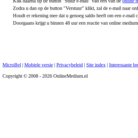
Klik daarna op de button "Stuur e-mail" van één van de
online 
Zodra u dan op de button "Verstuur" klikt, zal de e-mail naar 
Houdt er rekening mee dat u genoeg saldo heeft om een e-mail con
Doorgaans krijgt u binnen 48 uur een reactie van online mediu
MicroBel
|
Mobiele versie
|
Privacybeleid
|
Site index
|
Interessante b
Copyright © 2008 - 2026 OnlineMedium.nl