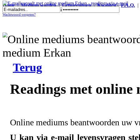
Home
|
Medium worden
|
Getuigenissen
|
Kwaliteit
|
F.A.Q.
E-mailconsult met online medium Erkan - readings via e-mail
Wachtwoord vergeten?
Terug
Readings met online
Online mediums beantwoorden uw vra
U kan via e-mail levensvragen st