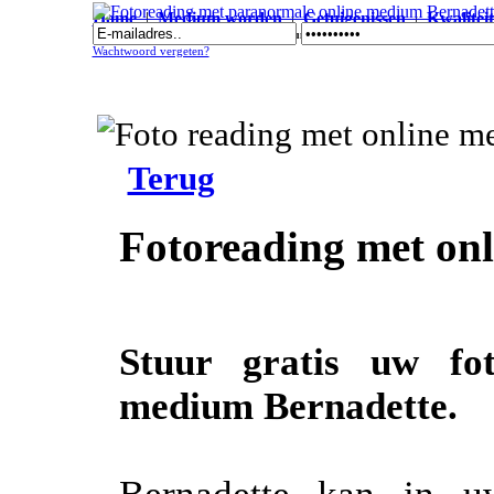
Home
|
Medium worden
|
Getuigenissen
|
Kwaliteit
Fotoreading met paranormale online medium Bernadette
Wachtwoord vergeten?
Terug
Fotoreading met on
Stuur gratis uw fo
medium Bernadette.