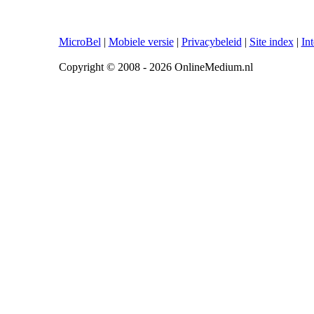
MicroBel
|
Mobiele versie
|
Privacybeleid
|
Site index
|
In
Copyright © 2008 - 2026 OnlineMedium.nl