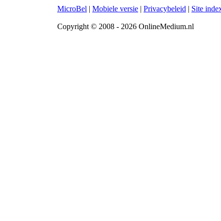
MicroBel
|
Mobiele versie
|
Privacybeleid
|
Site inde
Copyright © 2008 - 2026 OnlineMedium.nl