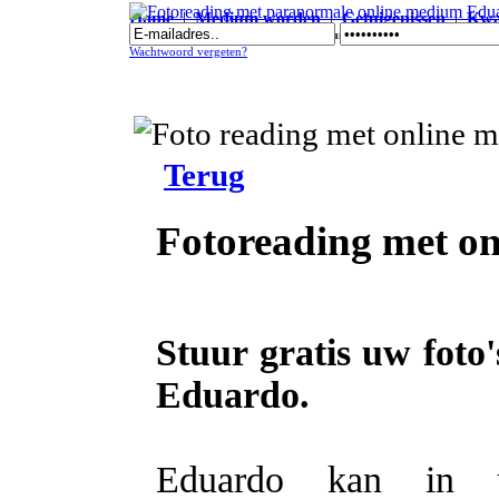
Home
|
Medium worden
|
Getuigenissen
|
Kwal
Fotoreading met paranormale online medium Eduardo
Wachtwoord vergeten?
Terug
Fotoreading met o
Stuur gratis uw foto
Eduardo.
Eduardo kan in uw