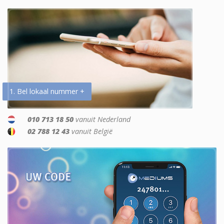
1. Bel lokaal nummer +
010 713 18 50
vanuit Nederland
02 788 12 43
vanuit België