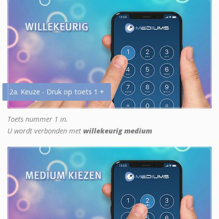
2a. Keuze - Druk op toets 1 +
Toets nummer 1 in.
U wordt verbonden met
willekeurig medium