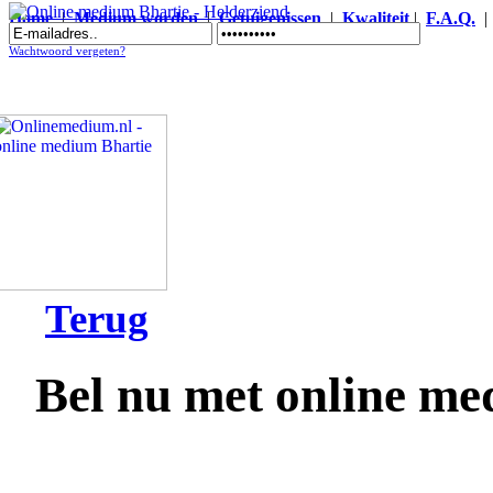
Home
|
Medium worden
|
Getuigenissen
|
Kwaliteit
|
F.A.Q.
Online medium Bhartie - Helderziend
Wachtwoord vergeten?
Terug
Bel nu met online me