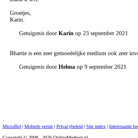
Groetjes,
Karin.
Getuigenis door
Karin
op 23 september 2021
Bhartie is een zeer gemoedelijke medium ook zeer inv
Getuigenis door
Helma
op 9 september 2021
MicroBel
|
Mobiele versie
|
Privacybeleid
|
Site index
|
Interessante b
Copyright © 2008 - 2026 OnlineMedium.nl