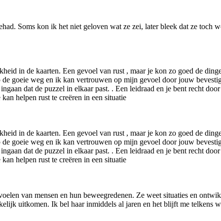
d gehad. Soms kon ik het niet geloven wat ze zei, later bleek dat ze toch 
heid in de kaarten. Een gevoel van rust , maar je kon zo goed de dinge
op de goeie weg en ik kan vertrouwen op mijn gevoel door jouw bevestigi
 ingaan dat de puzzel in elkaar past. . Een leidraad en je bent recht doo
an helpen rust te creëren in een situatie
heid in de kaarten. Een gevoel van rust , maar je kon zo goed de dinge
op de goeie weg en ik kan vertrouwen op mijn gevoel door jouw bevestigi
 ingaan dat de puzzel in elkaar past. . Een leidraad en je bent recht doo
an helpen rust te creëren in een situatie
aanvoelen van mensen en hun beweegredenen. Ze weet situaties en ontwik
elijk uitkomen. Ik bel haar inmiddels al jaren en het blijft me telkens