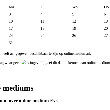
Ma
Di
Wo
Do
3
4
5
6
10
11
12
13
17
18
19
20
24
25
26
27
31
heeft aangegeven beschikbaar te zijn op onlinemedium.nl.
dag waar geen
is ingevuld, geef dit dan te kennen aan online mediu
ne mediums
m.nl over online medium Evs