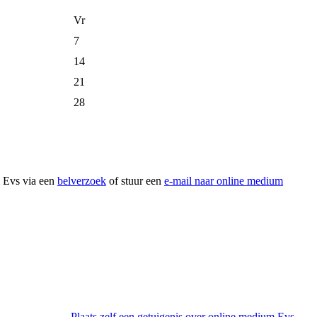
Vr
7
14
21
28
m Evs via een
belverzoek
of stuur een
e-mail naar online medium
Plaats zelf een getuigenis over online medium Evs