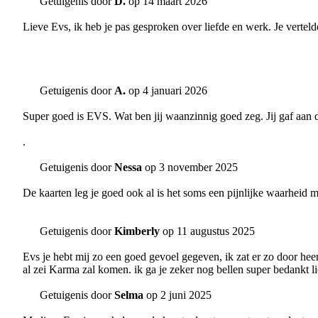
Getuigenis door
D.
op 14 maart 2026
Lieve Evs, ik heb je pas gesproken over liefde en werk. Je vertelde
Getuigenis door
A.
op 4 januari 2026
Super goed is EVS. Wat ben jij waanzinnig goed zeg. Jij gaf aan da
.
Getuigenis door
Nessa
op 3 november 2025
De kaarten leg je goed ook al is het soms een pijnlijke waarheid m
Getuigenis door
Kimberly
op 11 augustus 2025
Evs je hebt mij zo een goed gevoel gegeven, ik zat er zo door heen
al zei Karma zal komen. ik ga je zeker nog bellen super bedankt l
Getuigenis door
Selma
op 2 juni 2025