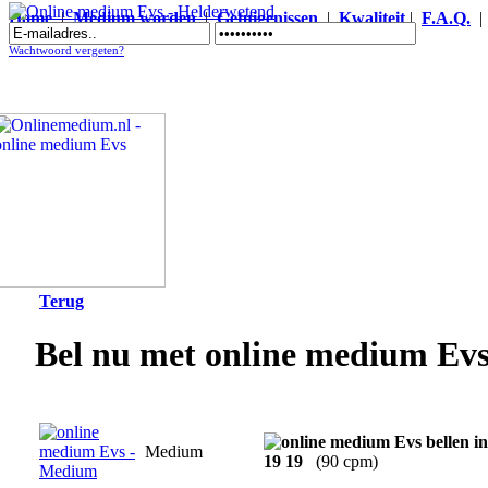
Home
|
Medium worden
|
Getuigenissen
|
Kwaliteit
|
F.A.Q.
Online medium Evs - Helderwetend
Wachtwoord vergeten?
Terug
Bel nu met online medium Ev
Medium
19 19
(90 cpm)