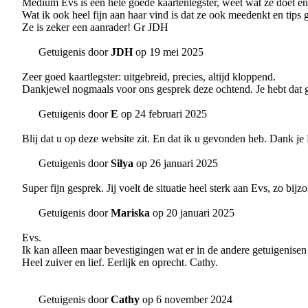
Medium Evs is een hele goede kaartenlegster, weet wat ze doet en 
Wat ik ook heel fijn aan haar vind is dat ze ook meedenkt en tips 
Ze is zeker een aanrader! Gr JDH
Getuigenis door
JDH
op 19 mei 2025
Zeer goed kaartlegster: uitgebreid, precies, altijd kloppend.
Dankjewel nogmaals voor ons gesprek deze ochtend. Je hebt dat g
Getuigenis door
E
op 24 februari 2025
Blij dat u op deze website zit. En dat ik u gevonden heb. Dank je
Getuigenis door
Silya
op 26 januari 2025
Super fijn gesprek. Jij voelt de situatie heel sterk aan Evs, zo bij
Getuigenis door
Mariska
op 20 januari 2025
Evs.
Ik kan alleen maar bevestigingen wat er in de andere getuigenisen s
Heel zuiver en lief. Eerlijk en oprecht. Cathy.
Getuigenis door
Cathy
op 6 november 2024