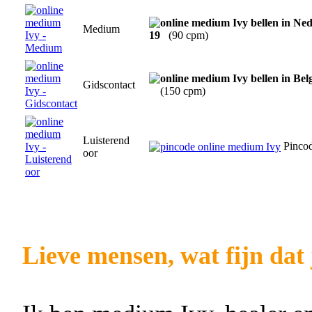
Medium
19
(90 cpm)
Gidscontact
(150 cpm)
Luisterend
Pinco
oor
Lieve mensen, wat fijn dat 