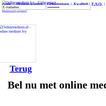
Home
|
Medium worden
|
Getuigenissen
|
Kwaliteit
|
F.A.Q.
Online medium Ivy - Gidscontact
Wachtwoord vergeten?
Terug
Bel nu met online me