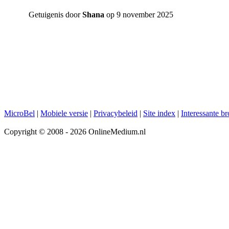
Getuigenis door
Shana
op 9 november 2025
MicroBel
|
Mobiele versie
|
Privacybeleid
|
Site index
|
Interessante b
Copyright © 2008 - 2026 OnlineMedium.nl