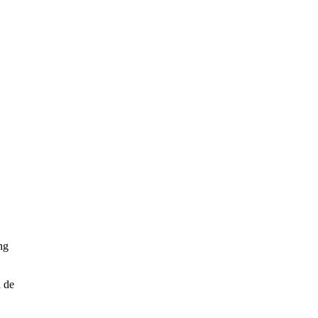
ng
n de