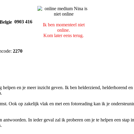
0903 416
Ik ben momenteel niet
online.
Kom later eens terug.
ncode:
2270
 helpen en je meer inzicht geven. Ik ben helderziend, helderhorend en
n.
omst. Ook op zakelijk vlak en met een fotoreading kan ik je ondersteuni
geen antwoorden. In ieder geval zal ik proberen om je te helpen een stap i
.