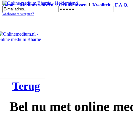
Home
|
Medium worden
|
Getuigenissen
|
Kwaliteit
|
F.A.Q.
Online medium Bhartie - Helderziend
Wachtwoord vergeten?
Terug
Bel nu met online me