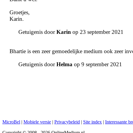
Groetjes,
Karin.
Getuigenis door
Karin
op 23 september 2021
Bhartie is een zeer gemoedelijke medium ook zeer inv
Getuigenis door
Helma
op 9 september 2021
MicroBel
|
Mobiele versie
|
Privacybeleid
|
Site index
|
Interessante b
Copyright © 2008 - 2026 OnlineMedium.nl