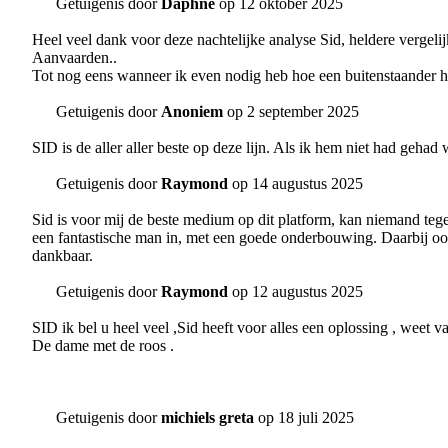
Getuigenis door
Daphne
op 12 oktober 2025
Heel veel dank voor deze nachtelijke analyse Sid, heldere vergeli
Aanvaarden..
Tot nog eens wanneer ik even nodig heb hoe een buitenstaander he
Getuigenis door
Anoniem
op 2 september 2025
SID is de aller aller beste op deze lijn. Als ik hem niet had gehad
Getuigenis door
Raymond
op 14 augustus 2025
Sid is voor mij de beste medium op dit platform, kan niemand tegen
een fantastische man in, met een goede onderbouwing. Daarbij ook 
dankbaar.
Getuigenis door
Raymond
op 12 augustus 2025
SID ik bel u heel veel ,Sid heeft voor alles een oplossing , weet v
De dame met de roos .
Getuigenis door
michiels greta
op 18 juli 2025