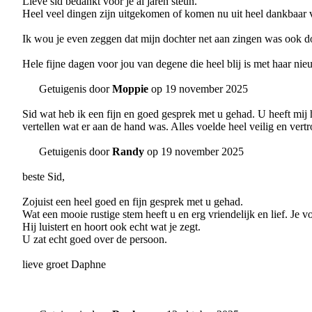
Lieve sid bedankt voor je al jaren steun.
Heel veel dingen zijn uitgekomen of komen nu uit heel dankbaar v
Ik wou je even zeggen dat mijn dochter net aan zingen was ook d
Hele fijne dagen voor jou van degene die heel blij is met haar nie
Getuigenis door
Moppie
op 19 november 2025
Sid wat heb ik een fijn en goed gesprek met u gehad. U heeft mij 
vertellen wat er aan de hand was. Alles voelde heel veilig en vert
Getuigenis door
Randy
op 19 november 2025
beste Sid,
Zojuist een heel goed en fijn gesprek met u gehad.
Wat een mooie rustige stem heeft u en erg vriendelijk en lief. Je v
Hij luistert en hoort ook echt wat je zegt.
U zat echt goed over de persoon.
lieve groet Daphne