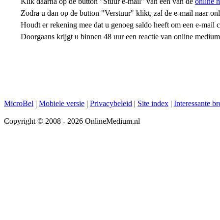
Klik daarna op de button "Stuur e-mail" van één van de
online 
Zodra u dan op de button "Verstuur" klikt, zal de e-mail naar 
Houdt er rekening mee dat u genoeg saldo heeft om een e-mail con
Doorgaans krijgt u binnen 48 uur een reactie van online mediu
MicroBel
|
Mobiele versie
|
Privacybeleid
|
Site index
|
Interessante b
Copyright © 2008 - 2026 OnlineMedium.nl