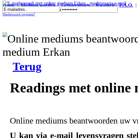
Home
|
Medium worden
|
Getuigenissen
|
Kwaliteit
|
F.A.Q.
E-mailconsult met online medium Erkan - readings via e-mail
Wachtwoord vergeten?
Terug
Readings met online
Online mediums beantwoorden uw vra
U kan via e-mail levensvragen st