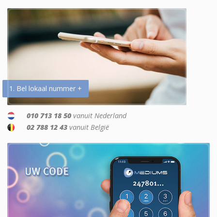
1. Bel lokaal nummer +
010 713 18 50
vanuit Nederland
02 788 12 43
vanuit België