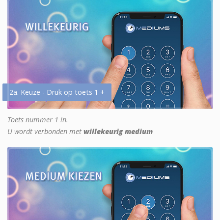
2a. Keuze - Druk op toets 1 +
Toets nummer 1 in.
U wordt verbonden met
willekeurig medium