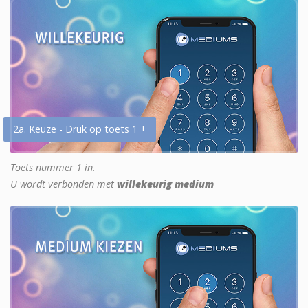
2a. Keuze - Druk op toets 1 +
Toets nummer 1 in.
U wordt verbonden met
willekeurig medium