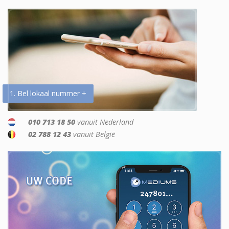
1. Bel lokaal nummer +
010 713 18 50
vanuit Nederland
02 788 12 43
vanuit België