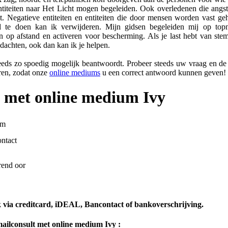
ntiteiten naar Het Licht mogen begeleiden. Ook overledenen die angs
t. Negatieve entiteiten en entiteiten die door mensen worden vast g
te doen kan ik verwijderen. Mijn gidsen begeleiden mij op top
n op afstand en activeren voor bescherming. Als je last hebt van ste
achten, ook dan kan ik je helpen.
ds zo spoedig mogelijk beantwoordt. Probeer steeds uw vraag en de s
ren, zodat onze
online mediums
u een correct antwoord kunnen geven!
 met online medium Ivy
um
ntact
rend oor
k via creditcard, iDEAL, Bancontact of bankoverschrijving.
mailconsult
met online medium Ivy
: