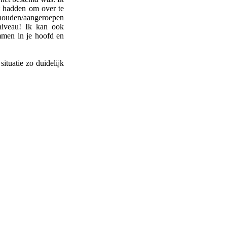
t hadden om over te
ehouden/aangeroepen
niveau! Ik kan ook
mmen in je hoofd en
ituatie zo duidelijk