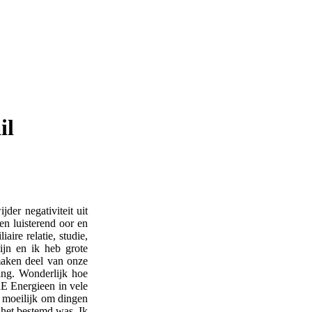
il
der negativiteit uit
en luisterend oor en
ire relatie, studie,
jn en ik heb grote
maken deel van onze
ring. Wonderlijk hoe
 Energieen in vele
t moeilijk om dingen
 het bestemd was. Ik