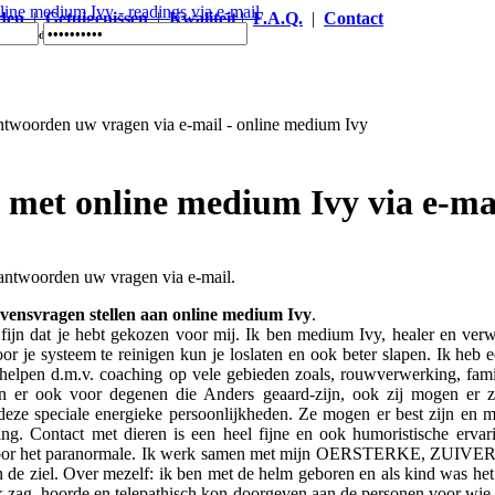
den
|
Getuigenissen
|
Kwaliteit
|
F.A.Q.
|
Contact
vy - readings via e-mail
 met online medium Ivy via e-ma
ntwoorden uw vragen via e-mail.
evensvragen stellen aan online medium Ivy
.
ijn dat je hebt gekozen voor mij. Ik ben medium Ivy, healer en verwij
or je systeem te reinigen kun je loslaten en ook beter slapen. Ik heb e
 helpen d.m.v. coaching op vele gebieden zoals, rouwverwerking, familia
 er ook voor degenen die Anders geaard-zijn, ook zij mogen er zi
eze speciale energieke persoonlijkheden. Ze mogen er best zijn en 
ving. Contact met dieren is een heel fijne en ook humoristische erva
voor het paranormale. Ik werk samen met mijn OERSTERKE, ZUIVERE
n de ziel. Over mezelf: ik ben met de helm geboren en als kind was he
k zag, hoorde en telepathisch kon doorgeven aan de personen voor wie