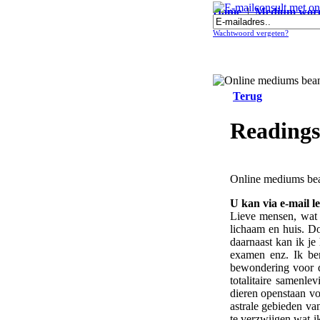
Home
|
Medium wor
E-mailconsult met online medium I
Wachtwoord vergeten?
Terug
Readings
Online mediums bea
U kan via e-mail l
Lieve mensen, wat f
lichaam en huis. Do
daarnaast kan ik je
examen enz. Ik ben
bewondering voor d
totalitaire samenle
dieren openstaan 
astrale gebieden va
te verzwijgen wat i