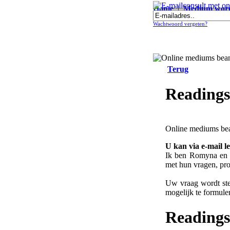
Home
|
Medium wor
E-mailconsult met online medium 
Wachtwoord vergeten?
Terug
Readings
Online mediums bea
U kan via e-mail 
Ik ben Romyna en w
met hun vragen, pro
Uw vraag wordt stee
mogelijk te formule
Reading