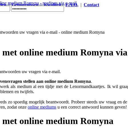
den
|
Getuigenissen
|
Kwaliteit
|
F.A.Q.
|
Contact
Romyna - readings via e-mail
 met online medium Romyna via
ntwoorden uw vragen via e-mail.
levensvragen stellen aan online medium Romyna
.
erk als medium al een tijdje met de Lenormandkaartjes. Ik wil gra
blemen en twijfels.
ds zo spoedig mogelijk beantwoordt. Probeer steeds uw vraag en de s
ren, zodat onze
online mediums
u een correct antwoord kunnen geven!
s met online medium Romyna