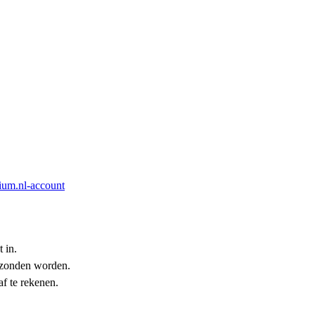
ium.nl-account
 in.
erzonden worden.
af te rekenen.