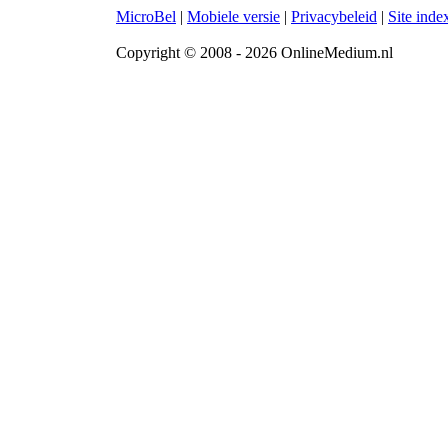
MicroBel
|
Mobiele versie
|
Privacybeleid
|
Site inde
Copyright © 2008 - 2026 OnlineMedium.nl