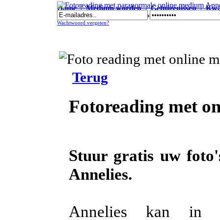
Home
|
Medium worden
|
Getuigenissen
|
Kwal
Fotoreading met paranormale online medium Annelies
Wachtwoord vergeten?
Terug
Fotoreading met on
Stuur gratis uw foto
Annelies.
Annelies kan in uw