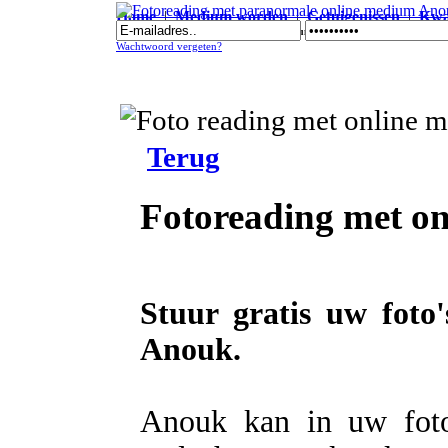
Home
|
Medium worden
|
Getuigenissen
|
Kwal
Fotoreading met paranormale online medium Anouk
Wachtwoord vergeten?
Terug
Fotoreading met o
Stuur gratis uw foto
Anouk.
Anouk kan in uw foto's