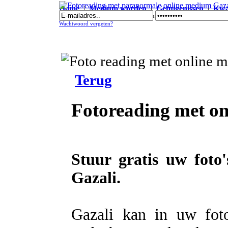
Home
|
Medium worden
|
Getuigenissen
|
Kwal
Fotoreading met paranormale online medium Gazali
Wachtwoord vergeten?
Terug
Fotoreading met o
Stuur gratis uw foto
Gazali.
Gazali kan in uw foto'