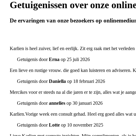
Getuigenissen over onze onli
De ervaringen van onze bezoekers op onlinemediu
Karlien is heel zuiver, lief en eerlijk. Zit erg raak met het verled
Getuigenis door
Erna
op 25 juli 2026
Een lieve en rustige vrouw. die goed kan luisteren en adviseren. K
Getuigenis door
Daniella
op 18 februari 2026
Mercikes voor er steeds na al die jaren er te zijn, alles wat je aange
Getuigenis door
annelies
op 30 januari 2026
Karlien.Vorige week een consult gehad. Heel erg goed alles wat u 
Getuigenis door
Lotte
op 10 november 2025
Lieve Karlien met correcte inzichten. Mijn complimenten, als je h