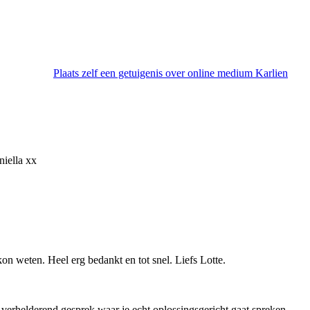
Plaats zelf een getuigenis over online medium Karlien
niella xx
on weten. Heel erg bedankt en tot snel. Liefs Lotte.
, verhelderend gesprek waar je echt oplossingsgericht gaat spreken