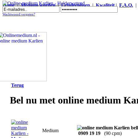
Home
|
Medium worden
|
Getuigenissen
|
Kwaliteit
|
F.A.Q.
Online medium Karlien - Helderwetend
Wachtwoord vergeten?
Terug
Bel nu met online medium Kar
Medium
0909 19 19
(90 cpm)