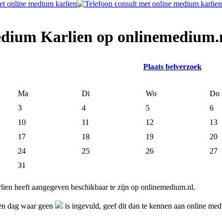
edium Karlien op onlinemedium.
Plaats belverzoek
Ma
Di
Wo
Do
3
4
5
6
10
11
12
13
17
18
19
20
24
25
26
27
31
ien heeft aangegeven beschikbaar te zijn op onlinemedium.nl.
 en dag waar geen
is ingevuld, geef dit dan te kennen aan online me