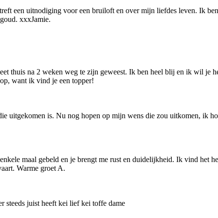
treft een uitnodiging voor een bruiloft en over mijn liefdes leven. Ik 
 goud. xxxJamie.
eet thuis na 2 weken weg te zijn geweest. Ik ben heel blij en ik wil je h
 op, want ik vind je een topper!
 die uitgekomen is. Nu nog hopen op mijn wens die zou uitkomen, ik hoop
 enkele maal gebeld en je brengt me rust en duidelijkheid. Ik vind het h
vaart. Warme groet A.
 steeds juist heeft kei lief kei toffe dame