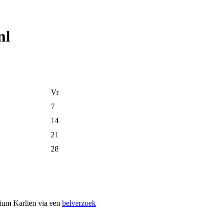
nl
Vr
7
14
21
28
dium Karlien via een
belverzoek