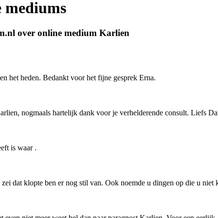
ne mediums
m.nl over online medium Karlien
en en het heden. Bedankt voor het fijne gesprek Erna.
arlien, nogmaals hartelijk dank voor je verhelderende consult. Liefs Da
eft is waar .
zei dat klopte ben er nog stil van. Ook noemde u dingen op die u niet k
et even niet meer weet bel dan naar paragnost Karlien. Voor een eerlijk