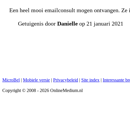
Een heel mooi emailconsult mogen ontvangen. Ze is
Getuigenis door
Danielle
op 21 januari 2021
MicroBel
|
Mobiele versie
|
Privacybeleid
|
Site index
|
Interessante b
Copyright © 2008 - 2026 OnlineMedium.nl