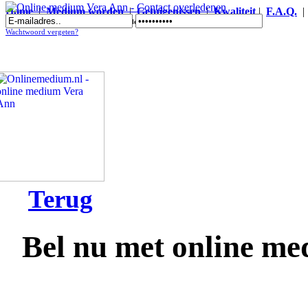
Home
|
Medium worden
|
Getuigenissen
|
Kwaliteit
|
F.A.Q.
Online medium Vera Ann - Contact overledenen
Wachtwoord vergeten?
Terug
Bel nu met online m