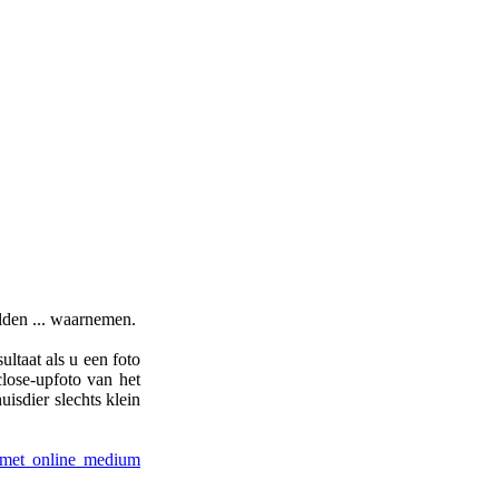
elden ... waarnemen.
ltaat als u een foto
close-upfoto van het
isdier slechts klein
n met online medium