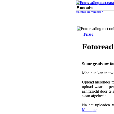
Home
|
Medium wor
Fotoreading met paranormale on
Wachtwoord vergeten?
Terug
Fotoread
Stuur gratis uw f
Monique kan in uw f
Upload hieronder fo
upload waar de pers
aangezicht door te 
staan afgebeeld.
Na het uploaden v
Monique
.