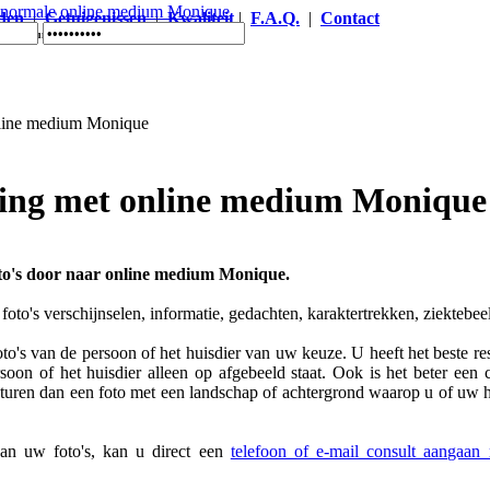
den
|
Getuigenissen
|
Kwaliteit
|
F.A.Q.
|
Contact
line medium Monique
ing met online medium Monique
oto's door naar online medium Monique.
oto's verschijnselen, informatie, gedachten, karaktertrekken, ziektebe
to's van de persoon of het huisdier van uw keuze. U heeft het beste resu
oon of het huisdier alleen op afgebeeld staat. Ook is het beter een 
sturen dan een foto met een landschap of achtergrond waarop u of uw hu
an uw foto's, kan u direct een
telefoon of e-mail consult aangaa