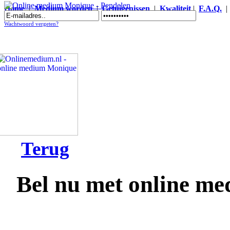
Home
|
Medium worden
|
Getuigenissen
|
Kwaliteit
|
F.A.Q.
Online medium Monique - Pendelen
Wachtwoord vergeten?
Terug
Bel nu met online m