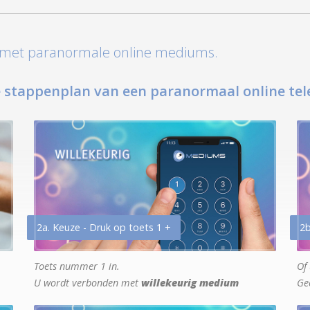
t met paranormale online mediums.
 stappenplan van een paranormaal online tel
2a. Keuze - Druk op toets 1 +
2b
Toets nummer 1 in.
Of 
U wordt verbonden met
willekeurig medium
Ge