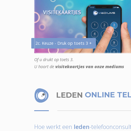
2c. Keuze - Druk op toets 3 +
Of u drukt op toets 3.
U hoort de
visitekaartjes van onze mediums
LEDEN
ONLINE TE
Hoe werkt een
leden
-telefoonconsult