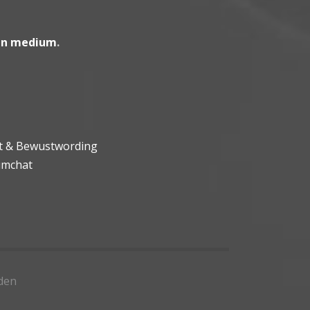
en medium
.
ht & Bewustwording
umchat
den