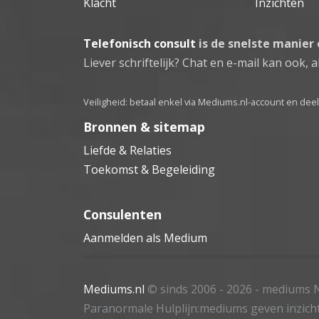
Klacht
Inzichten
Telefonisch consult
is de snelste manier
Liever schriftelijk? Chat en e-mail kan ook, al
Veiligheid: betaal enkel via Mediums.nl-account en de
Bronnen & sitemap
Liefde & Relaties
Toekomst & Begeleiding
Consulenten
Aanmelden als Medium
Mediums.nl
© sinds 2006 - 2026
- mediums N
Paranormale Hulplijn:mediums geven inzich