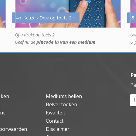
4b. Keuze - Druk op toets 2 +
5.
Of u drukt op toets 2.
Uw
Geef nu de
pincode in van een medium
U 
P
Pa
eken
Mediums bellen
Uw
Belverzoeken
nt
Kwaliteit
Contact
oorwaarden
Disclaimer