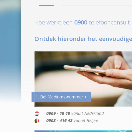
Hoe werkt een
0900
-telefoonconsul
Ontdek hieronder het eenvoudige
1. Bel Mediums-nummer +
0909 - 19 19
vanuit Nederland
0903 - 416 42
vanuit België