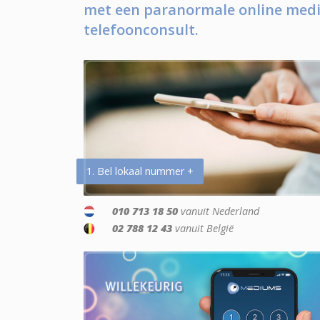
met een paranormale online medi
telefoonconsult.
1. Bel lokaal nummer +
010 713 18 50
vanuit Nederland
02 788 12 43
vanuit België