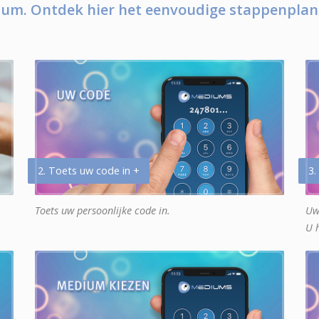
um. Ontdek hier het eenvoudige stappenplan
2. Toets uw code in +
3.
Toets uw persoonlijke code in.
Uw
U 