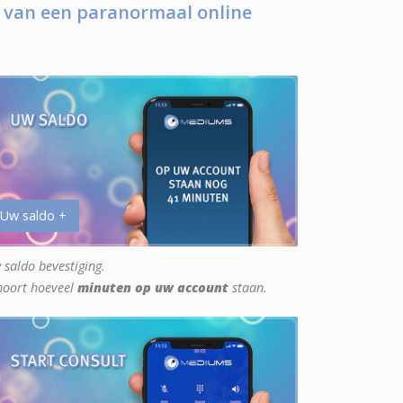
 van een paranormaal online
 Uw saldo +
 saldo bevestiging.
hoort hoeveel
minuten op uw account
staan.