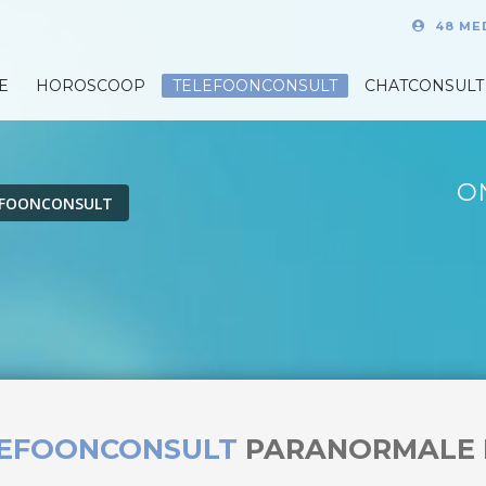
48 ME
E
HOROSCOOP
TELEFOONCONSULT
CHATCONSULT
O
EFOONCONSULT
LEFOONCONSULT
PARANORMALE 