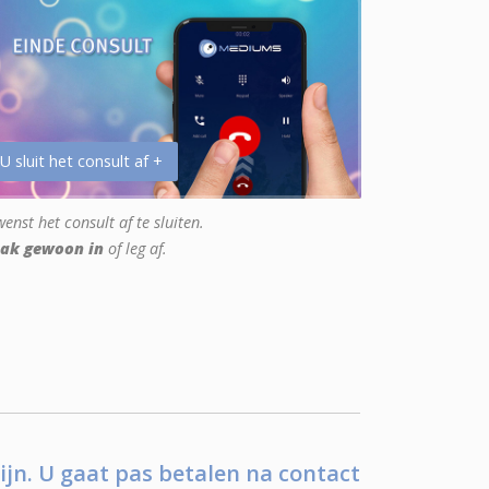
 U sluit het consult af +
enst het consult af te sluiten.
ak gewoon in
of leg af.
ijn. U gaat pas betalen na contact