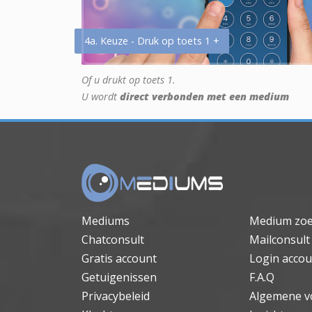
4a. Keuze - Druk op toets 1 +
Of u drukt op toets 1.
U wordt
direct verbonden met een medium
Mediums
Medium zo
Chatconsult
Mailconsult
Gratis account
Login accou
Getuigenissen
F.A.Q
Privacybeleid
Algemene v