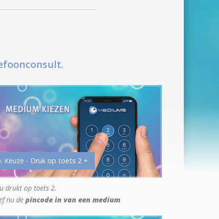
efoonconsult.
. Keuze - Druk op toets 2 +
u drukt op toets 2.
ef nu de
pincode in van een medium