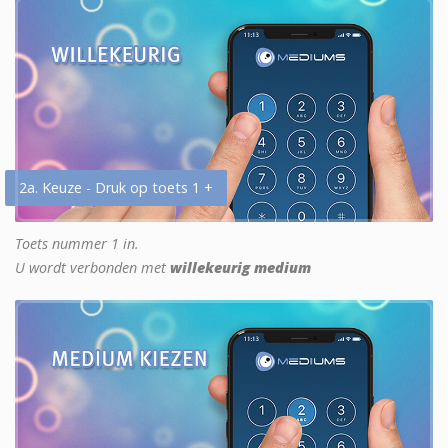
2a. Keuze - Druk op toets 1 +
Toets nummer 1 in.
U wordt verbonden met
willekeurig medium