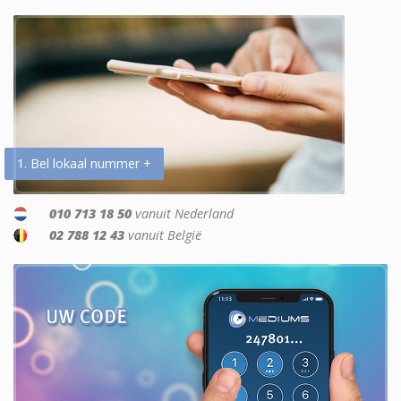
1. Bel lokaal nummer +
010 713 18 50
vanuit Nederland
02 788 12 43
vanuit België