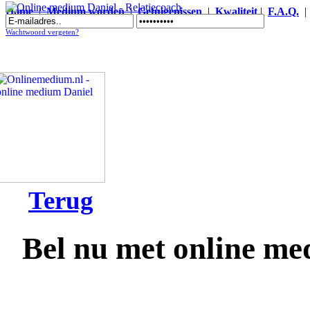
Home
|
Medium worden
|
Getuigenissen
|
Kwaliteit
|
F.A.Q.
Online medium Daniel - Relatiecoach
Wachtwoord vergeten?
Terug
Bel nu met online me