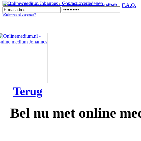
Home
|
Medium worden
|
Getuigenissen
|
Kwaliteit
|
F.A.Q.
Online medium Johannes - Contact overledenen
Wachtwoord vergeten?
Terug
Bel nu met online m