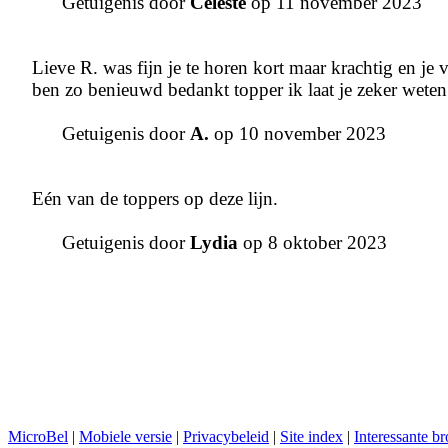
Getuigenis door
Celeste
op 11 november 2023
Lieve R. was fijn je te horen kort maar krachtig en je
ben zo benieuwd bedankt topper ik laat je zeker weten 
Getuigenis door
A.
op 10 november 2023
Eén van de toppers op deze lijn.
Getuigenis door
Lydia
op 8 oktober 2023
MicroBel
|
Mobiele versie
|
Privacybeleid
|
Site index
|
Interessante b