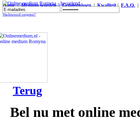
Home
|
Medium worden
|
Getuigenissen
|
Kwaliteit
|
F.A.Q.
Online medium Romyna - Invoelend
Wachtwoord vergeten?
Terug
Bel nu met online 