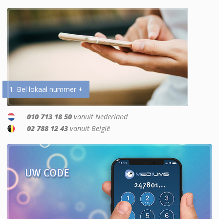
1. Bel lokaal nummer +
010 713 18 50
vanuit Nederland
02 788 12 43
vanuit België