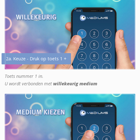
2a. Keuze - Druk op toets 1 +
Toets nummer 1 in.
U wordt verbonden met
willekeurig medium